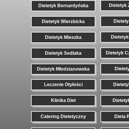
Dietetyk
Dietetyk Bernardyńska
Dietet
Dietetyk Wierzbicka
Dietetyk
Dietetyk Mieszka
Dietetyk 
Dietetyk Sedlaka
Dietet
Dietetyk Młodzianowska
Leczenie Otyłości
Dietety
Klinika Diet
Dietety
Catering Dietetyczny
Dieta 