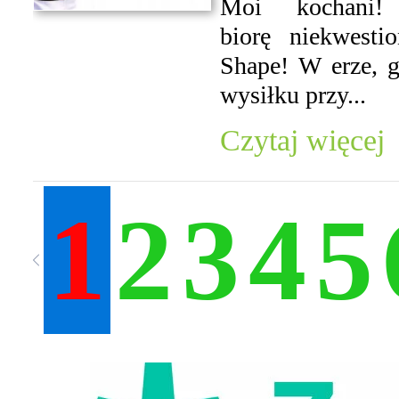
Moi kochani
biorę niekwest
Shape! W erze, g
wysiłku przy...
Czytaj więcej
1
2
3
4
5