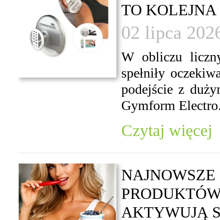
TO KOLEJNA
02 lipca 202
W obliczu liczn
spełniły oczekiwa
podejście z duż
Gymform Electro.
Czytaj więcej
NAJNOWSZE 
PRODUKTÓW,
AKTYWUJĄ SP