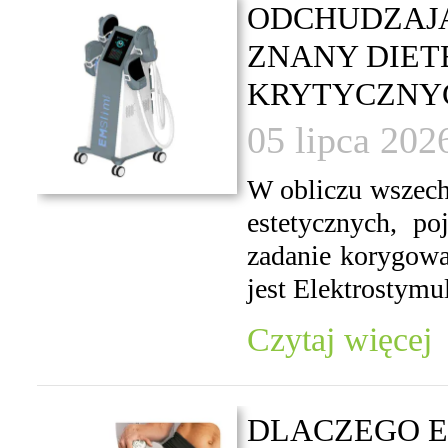
ODCHUDZAJĄ
ZNANY DIET
KRYTYCZNYC
05 lipca 202
W obliczu wszech
estetycznych, p
zadanie korygowa
jest Elektrostymul
Czytaj więcej
DLACZEGO E