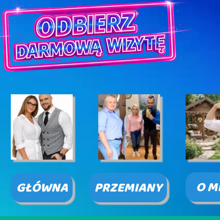
O M
GŁÓWNA
PRZEMIANY