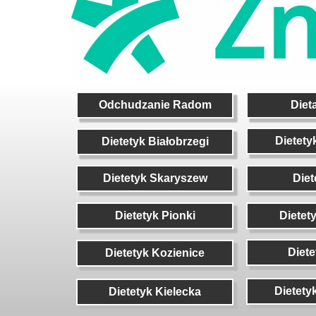
Odchudzanie Radom
Odchudzanie Radom
Diet
Diet
Dietety
Dietety
Dietetyk Białobrzegi
Dietetyk Białobrzegi
Dietetyk Skaryszew
Dietetyk Skaryszew
Diet
Diet
Dietetyk Pionki
Dietetyk Pionki
Dietet
Dietet
Diet
Diet
Dietetyk Kozienice
Dietetyk Kozienice
Dietety
Dietetyk Kielecka