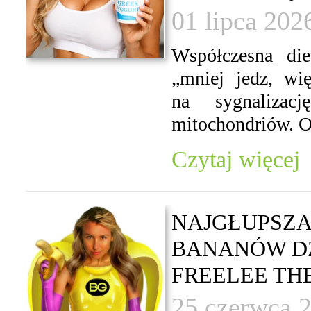
01 lipca 202
Współczesna die
„mniej jedz, wi
na sygnalizac
mitochondriów. O
Czytaj więcej
NAJGŁUPSZA
BANANÓW DZI
FREELEE TH
25 czerwca 