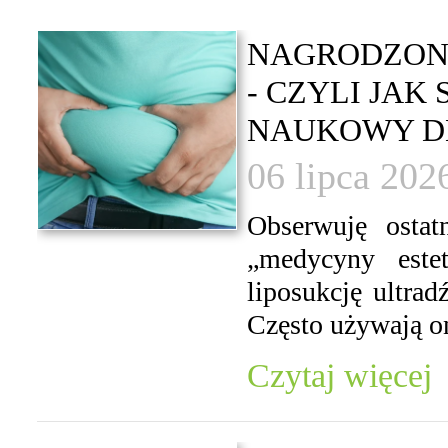
NAGRODZONY
- CZYLI JAK
NAUKOWY D
06 lipca 202
Obserwuję osta
„medycyny estet
liposukcję ultra
Często używają on
Czytaj więcej