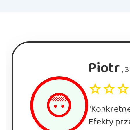
Piotr
, 
star
star
star
face_5
"Konkretne
Efekty prz