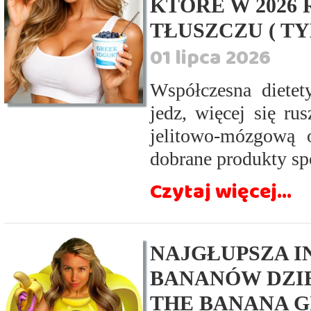
KTÓRE W 2026
TŁUSZCZU ( TY
01 lipca 2026
Współczesna diete
jedz, więcej się ru
jelitowo-mózgową 
dobrane produkty sp
Czytaj więcej...
NAJGŁUPSZA I
BANANÓW DZIE
THE BANANA G