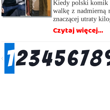
Kiedy polski komik 
walkę z nadmierną m
znaczącej utraty ki
Czytaj więcej...
1
2
3
4
5
6
7
8