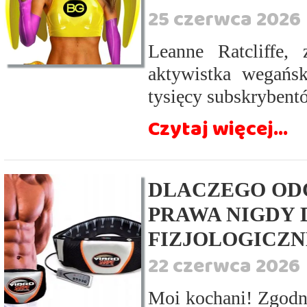
25 czerwca 2026
Leanne Ratcliffe, 
aktywistka wegańsk
tysięcy subskrybent
Czytaj więcej...
DLACZEGO ODC
PRAWA NIGDY 
FIZJOLOGICZN
22 czerwca 2026
Moi kochani! Zgodn