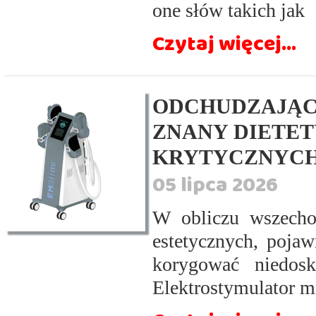
one słów takich jak
Czytaj więcej...
ODCHUDZAJĄCA
ZNANY DIETET
KRYTYCZNYCH
05 lipca 2026
W obliczu wszechob
estetycznych, poja
korygować niedosk
Elektrostymulator m