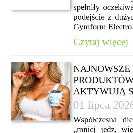
spełniły oczekiwa
podejście z duż
Gymform Electro.
Czytaj więcej
NAJNOWSZE 
PRODUKTÓW,
AKTYWUJĄ SP
01 lipca 202
Współczesna die
„mniej jedz, wi