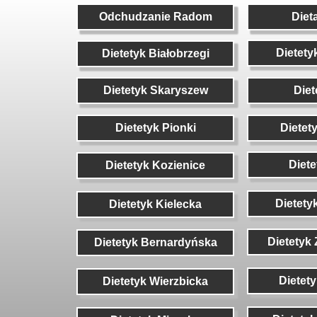
Odchudzanie Radom
Odchudzanie Radom
Diet
Diet
Dietety
Dietety
Dietetyk Białobrzegi
Dietetyk Białobrzegi
Dietetyk Skaryszew
Dietetyk Skaryszew
Diet
Diet
Dietetyk Pionki
Dietetyk Pionki
Dietet
Dietet
Diet
Diet
Dietetyk Kozienice
Dietetyk Kozienice
Dietety
Dietetyk Kielecka
Dietetyk
Dietetyk Bernardyńska
Dietet
Dietetyk Wierzbicka