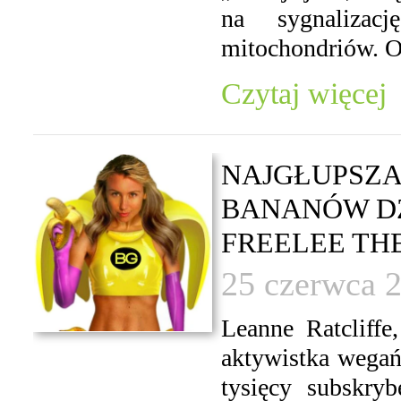
na sygnalizac
mitochondriów. O
Czytaj więcej
NAJGŁUPSZA
BANANÓW DZI
FREELEE TH
25 czerwca 
Leanne Ratcliffe
aktywistka wegań
tysięcy subskry