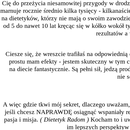
Cię do przeżycia niesamowitej przygody w drodz
marnuje rocznie średnio kilka tysięcy - kilkanaśc
na dietetyków, którzy nie mają o swoim zawodzi
od 5 do nawet 10 lat kręcąc się w kółko wokół t
rezultatów a
Ciesze się, że wreszcie trafiłaś na odpowiednią 
prostu mam efekty - jestem skuteczny w tym c
na diecie fantastycznie. Są pełni sił, jedzą p
nie 
A więc gdzie tkwi mój sekret, dlaczego uważam
jeśli chcesz NAPRAWDĘ osiągnąć wspaniały rez
pasja i misja.
( Dietetyk Radom )
Kocham to i u
im lepszych perspektyw -