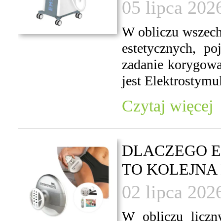
05 lipca 202
W obliczu wszech
estetycznych, p
zadanie korygowa
jest Elektrostymul
Czytaj więcej
DLACZEGO E
TO KOLEJNA
02 lipca 202
W obliczu liczn