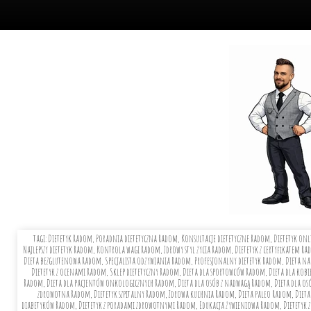
tagi:
Dietetyk Radom, Poradnia dietetyczna Radom, Konsultacje dietetyczne Radom, Dietetyk onl
Najlepszy dietetyk Radom, Kontrola wagi Radom, Zdrowy styl życia Radom, Dietetyk z certyfikatem 
Dieta bezglutenowa Radom, Specjalista odżywiania Radom, Profesjonalny dietetyk Radom, Dieta na
Dietetyk z ocenami Radom, Sklep dietetyczny Radom, Dieta dla sportowców Radom, Dieta dla kobi
Radom, Dieta dla pacjentów onkologicznych Radom, Dieta dla osób z nadwagą Radom, Dieta dla osób
zdrowotna Radom, Dietetyk szpitalny Radom, Zdrowa kuchnia Radom, Dieta paleo Radom, Dieta k
diabetyków Radom, Dietetyk z poradami zdrowotnymi Radom, Edukacja żywieniowa Radom, Dietetyk z