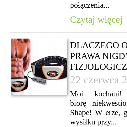
połączenia...
Czytaj więcej
DLACZEGO O
PRAWA NIGD
FIZJOLOGICZ
22 czerwca 
Moi kochani
biorę niekwest
Shape! W erze, g
wysiłku przy...