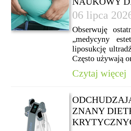
NAUKOWY D
06 lipca 202
Obserwuję osta
„medycyny estet
liposukcję ultra
Często używają on
Czytaj więcej
ODCHUDZAJĄ
ZNANY DIET
KRYTYCZNYC