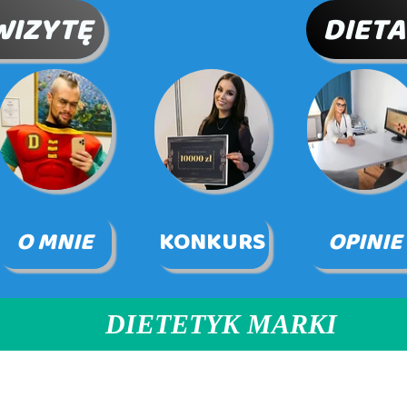
WIZYTĘ
DIETA
O MNIE
KONKURS
OPINIE
DIETETYK MARKI