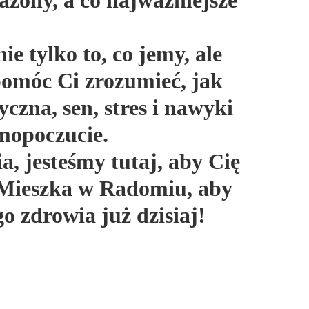
żony, a co najważniejsze
e tylko to, co jemy, ale
 pomóc Ci zrozumieć, jak
yczna, sen, stres i nawyki
mopoczucie.
a, jesteśmy tutaj, aby Cię
y Mieszka w Radomiu, aby
go zdrowia już dzisiaj!